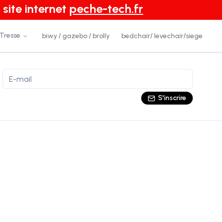
 site internet
peche-tech.fr
 Tresse
biwy / gazebo / brolly
bedchair/ levechair/siege
S'inscrire