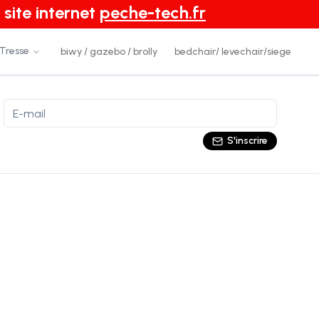
 site internet
peche-tech.fr
 Tresse
biwy / gazebo / brolly
bedchair/ levechair/siege
S'inscrire