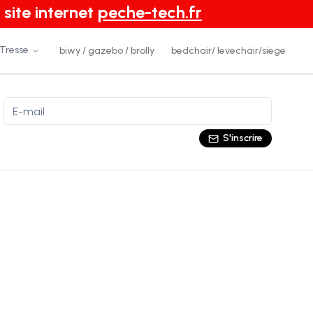
 site internet
peche-tech.fr
 Tresse
biwy / gazebo / brolly
bedchair/ levechair/siege
S'inscrire