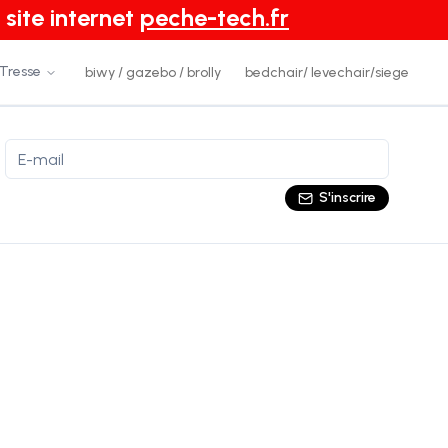
 site internet
peche-tech.fr
 Tresse
biwy / gazebo / brolly
bedchair/ levechair/siege
S'inscrire