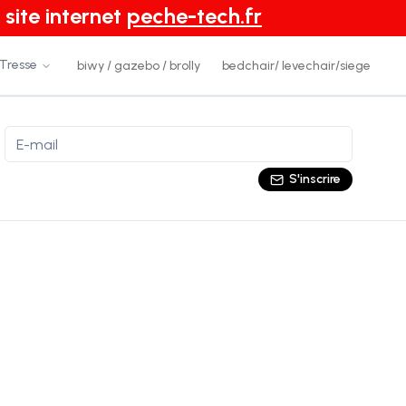
 site internet
peche-tech.fr
 Tresse
biwy / gazebo / brolly
bedchair/ levechair/siege
S'inscrire