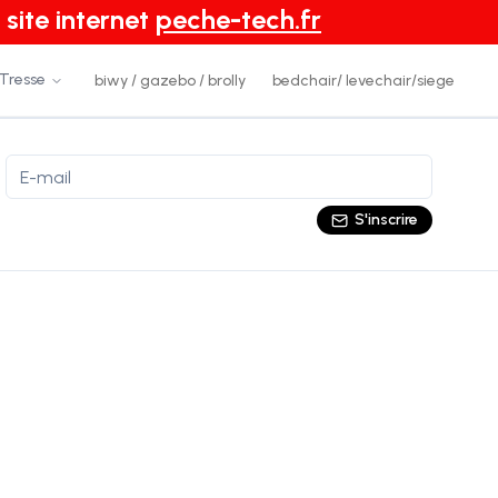
 site internet
peche-tech.fr
 Tresse
biwy / gazebo / brolly
bedchair/ levechair/siege
S'inscrire