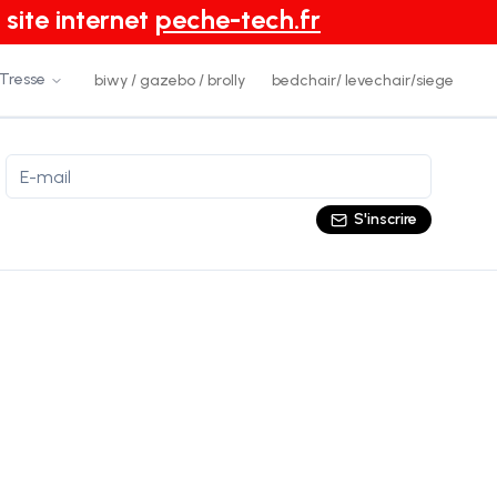
 site internet
peche-tech.fr
 Tresse
biwy / gazebo / brolly
bedchair/ levechair/siege
S'inscrire