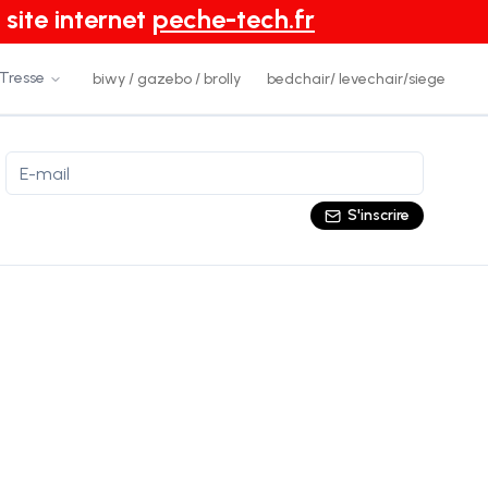
 site internet
peche-tech.fr
 Tresse
biwy / gazebo / brolly
bedchair/ levechair/siege
S'inscrire