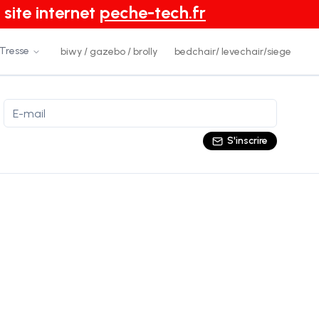
 site internet
peche-tech.fr
 Tresse
biwy / gazebo / brolly
bedchair/ levechair/siege
S'inscrire