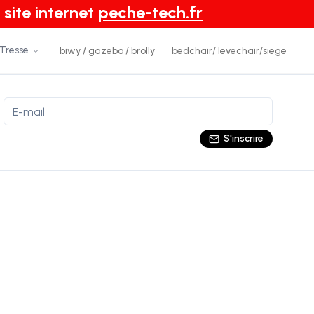
 site internet
peche-tech.fr
 Tresse
biwy / gazebo / brolly
bedchair/ levechair/siege
S'inscrire