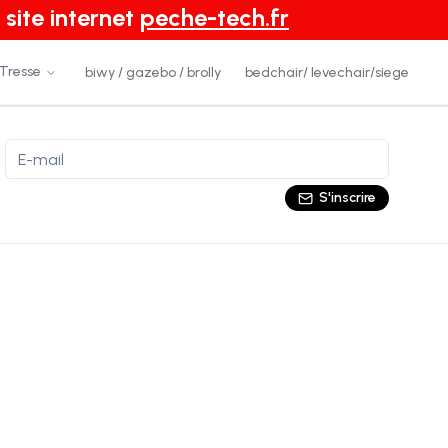
 site internet
peche-tech.fr
 Tresse
biwy / gazebo / brolly
bedchair/ levechair/siege
S'inscrire